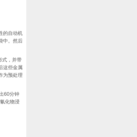
性的自动机
袋中。然后
形式，并带
后这些金属
作为预处理
出60分钟
的氰化物浸