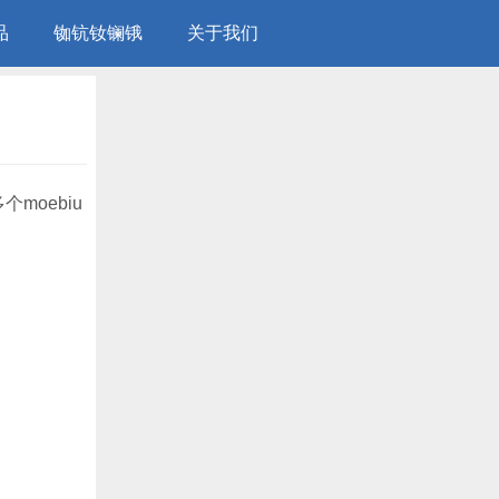
品
铷钪钕镧锇
关于我们
moebiu