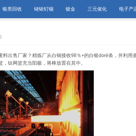
银类回收
铑铱钌铟
镀金
三元催化
电子产
1
出售厂家？精炼厂从白铜接收98％+的白银doré条，并利用多个
钛网篮，钛网篮充当阳极，将棒放置在其中。