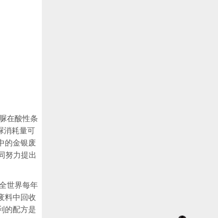
脲在酸性条
脲消耗量可
中的金银废
共同努力提出
少全世界每年
废料中回收
利的配方是