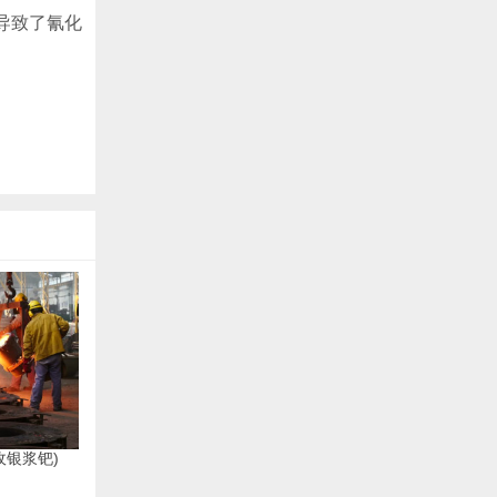
导致了氰化
收银浆钯)