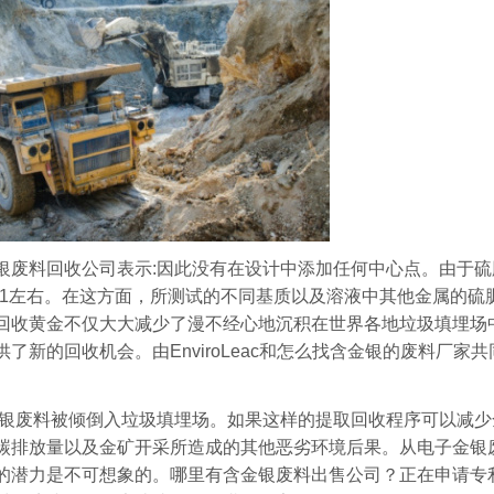
银废料回收公司表示:因此没有在设计中添加任何中心点。由于硫
在1左右。在这方面，所测试的不同基质以及溶液中其他金属的硫
回收黄金不仅大大减少了漫不经心地沉积在世界各地垃圾填埋场
新的回收机会。由EnviroLeac和怎么找含金银的废料厂家
金银废料被倾倒入垃圾填埋场。如果这样的提取回收程序可以减
碳排放量以及金矿开采所造成的其他恶劣环境后果。从电子金银
的潜力是不可想象的。哪里有含金银废料出售公司？正在申请专