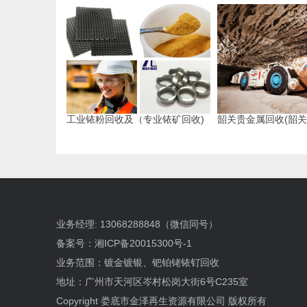
工业铱粉回收及（专业铱矿回收)
韶关贵金属回收(韶关
业务经理: 13068288848（微信同号）
备案号：
湘ICP备20015300号-1
业务范围：镀金镀银、钯铂铑铱钌回收
地址：广州市天河区岑村松岗大街6号C235室
Copyright 娄底市金泽再生资源有限公司 版权所有