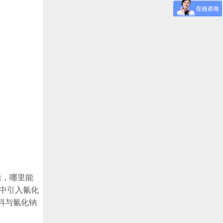
后，哪里能
业中引入氰化
料与氰化钠