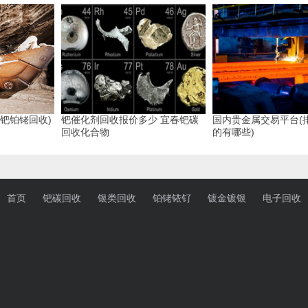
钯铂铑回收)
钯催化剂回收报价多少 宜春钯碳
国内贵金属交易平台(
回收化合物
的有哪些)
首页
钯碳回收
银类回收
铂铑铱钌
镀金镀银
电子回收