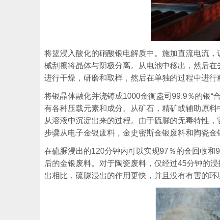
将篮浸入酸化的硝酸银电解质中。施加直流电流，
械刮擦将晶体与阴极分离。从电池中移出，然后在
进行干燥，研磨和取样，然后在单独的过程中进行
将银晶体融化并浇铸成1000金衡盎司99.9％的
有各种压载元素和成分。从矿石，精矿或辅助原料
从溶液中沉淀出来的过程。由于硫脲的无毒特性，
步骤从电子金银废料，金史密斯金银废料和陶瓷金
在硫脲浸出的120分钟内可以实现97％的金回收和
后的金银废料。对于陶瓷废料，仅经过45分钟的浸
出相比，硫脲浸出的作用更快，并且没有有害的环