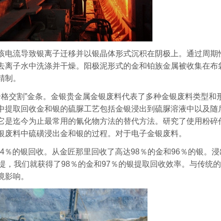
该电流导致银离子迁移并以银晶体形式沉积在阴极上。通过周期
去离子水中洗涤并干燥。阳极泥形式的金和铂族金属被收集在布
精制。
银“合格交割”金条。金银贵金属金银废料代表了多种金银废料类型和
中提取回收金和银的硫脲工艺包括金银浸出到硫脲溶液中以及随
它是迄今为止最常用的氰化物方法的替代方法。研究了使用粉碎
银废料中硫磺浸出金和银的过程。对于电子金银废料。
94％的银回收。从金匠那里回收了高达98％的金和96％的银。浸
提，我们就获得了98％的金和97％的银提取回收效率。与传统
境影响。