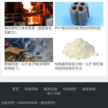
氯化钯对人体的危害（脱硫催化
Pt-C催化剂回收(钯钛回收时效)
剂配方）
钯碳回收一公斤多少钱(全国回
铂电极回收多少钱一公斤 铂钌催
收钯碳了)
化剂回收操作方法
首页
钯碳回收
银类回收
铂铑铱钌
镀金镀银
电子回收
业务经理: 13068288848（微信同号）