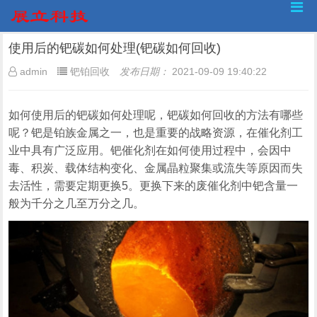
使用后的钯碳如何处理(钯碳如何回收)
admin
钯铂回收
发布日期：
2021-09-09 19:40:22
如何使用后的钯碳如何处理呢，钯碳如何回收的方法有哪些
呢？钯是铂族金属之一，也是重要的战略资源，在催化剂工
业中具有广泛应用。钯催化剂在如何使用过程中，会因中
毒、积炭、载体结构变化、金属晶粒聚集或流失等原因而失
去活性，需要定期更换5。更换下来的废催化剂中钯含量一
般为千分之几至万分之几。