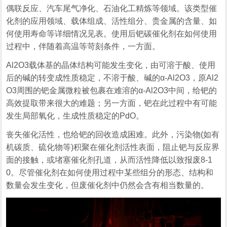
偶联反应、汽车尾气净化、石油化工精炼等领域。该类型催
化剂的应用领域、载体组成、活性组分、贵金属的含量、如
何使用寿命等详细情况见表。使用后钯碳催化剂在如何使用
过程中，伴随着高温等苛刻条件，一方面。
Al2O3载体基的晶体结构可能发生变化，由可溶于酸、使用
后的碱的转变成性质稳定，不溶于酸、碱的α-Al2O3，原Al2
O3周围的钯金属微粒被包裹在难溶的α-Al2O3中间，给钯的
高效提取带来很大的难题；另一方面，钯在此过程中有可能
发生局部氧化，生成性质稳定的PdO。
丧失催化活性，也给钯的回收造成困难。此外，污染物(如有
机碳质、硫化物等)积聚在催化剂活性表面，阻止钯与反应界
面的接触，或堵塞催化剂孔道，从而活性降低以致报废8-1
0。尽管催化剂在如何使用过程中某些组分的形态、结构和
数量会发生变化，但废催化剂中仍然会含有相当数量的。