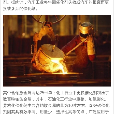
剂。据统计，汽车工业每年因催化剂失效或汽车的报废而更
换或废弃的催化剂。
其中含铂族金属高达25~40t；化工行业中更换催化剂积压了
数百吨铂族金属，其中，石油化工行业中重整、加氢裂化、
异构化催化剂中共含铂族金属的量为10吨左右。废钯碳催化
剂因其具有效率高、用量少、选择性高等优点，广泛应用于