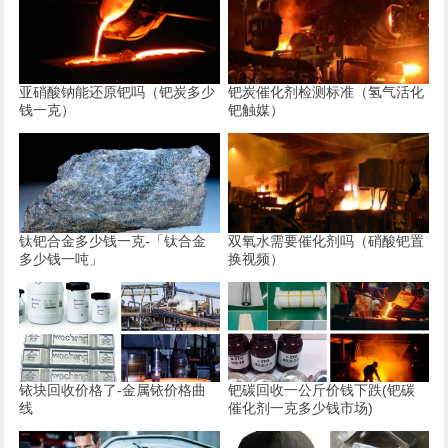
亚硝酸钠能还原钯吗（钯炭多少
钯炭催化剂检测标准（氢气活化
钱一克）
钯触媒）
钛钯合金多少钱一克-「钛合金
双氧水需要催化剂吗（硝酸钯置
多少钱一吨」
换视频）
铱块回收价格了-金属铱价格曲
钯碳回收一公斤价钱下跌(钯碳
线
催化剂一克多少钱市场)