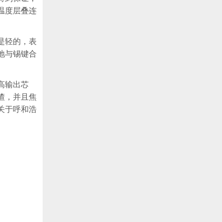
温度层叠连
是轻的，表
地与锡键合
高输出芯
渣，并且焦
关于呼和浩