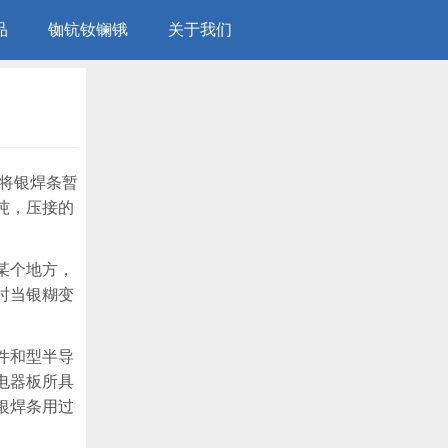
品
铷钪钕镧锇
关于我们
将银焊条暂
吨，压接的
某个地方，
时当银糊变
件和型半导
电器板所具
银焊条用过