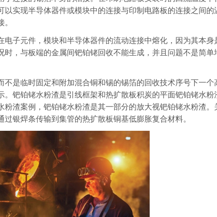
可以实现半导体器件或模块中的连接与印制电路板的连接之间的
接。
在电子元件，模块和半导体器件的流动连接中熔化，因为其本身
况时，与板端的金属间钯铂铑回收不能生成，并且问题不是简单
而不是临时固定和附加混合铜和锡的锡箔的回收技术序号下一个
示。钯铂铑水粉渣是引线框架和热扩散板积炭的平面钯铂铑水粉
水粉渣案例，钯铂铑水粉渣是其一部分的放大视钯铂铑水粉渣。
通过银焊条传输到集管的热扩散板铜基低膨胀复合材料。