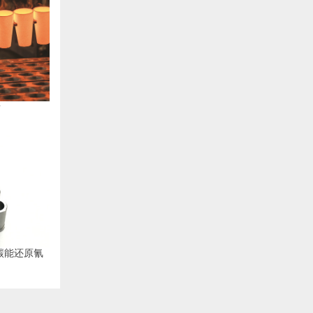
素
碳能还原氰