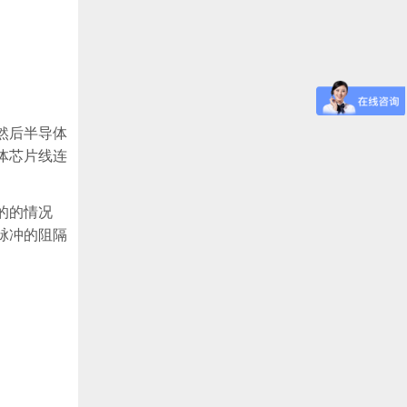
然后半导体
体芯片线连
的的情况
脉冲的阻隔