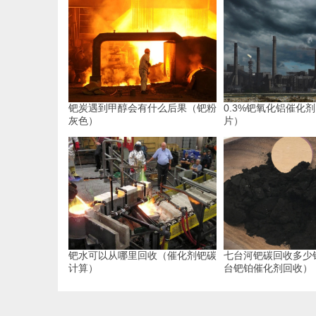
钯炭遇到甲醇会有什么后果（钯粉
0.3%钯氧化铝催化
灰色）
片）
钯水可以从哪里回收（催化剂钯碳
七台河钯碳回收多少
计算）
台钯铂催化剂回收）