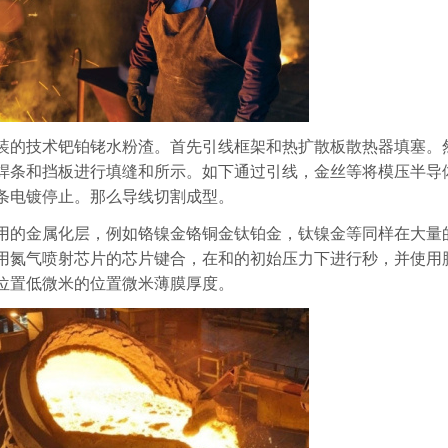
装的技术钯铂铑水粉渣。首先引线框架和热扩散板散热器填塞。
焊条和挡板进行填缝和所示。如下通过引线，金丝等将模压半导
条电镀停止。那么导线切割成型。
用的金属化层，例如铬镍金铬铜金钛铂金，钛镍金等同样在大量
用氮气喷射芯片的芯片键合，在和的初始压力下进行秒，并使用
位置低微米的位置微米薄膜厚度。