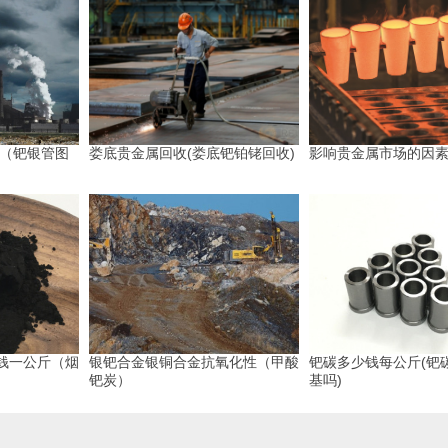
剂（钯银管图
娄底贵金属回收(娄底钯铂铑回收)
影响贵金属市场的因
钱一公斤（烟
银钯合金银铜合金抗氧化性（甲酸
钯碳多少钱每公斤(钯
钯炭）
基吗)