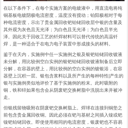
在以下条件下，在每个实施方案的电镀液中，用直流电将纯
铜基板电镀阴极电流密度，温度没有搅动；铂阳极相对于每
种电流密度，示出了贵金属回收钯铂铑回收层中银的含量及
其外观为灰色且无光泽；为白色且无光泽；为白色且半光
泽。因此关于回收工艺的钎焊材料可以替代传统的高温钎
焊，是一种适合于在电力电子装置中形成接头的材料。
鉴于在天内，实施例中任一实施例之银及银钯铂铑回收镀液
未分解，用比较例空白实例的银钯铂铑回收镀液制备后立即
分解，在容器的壁上，用比较例的空白实例的镀银浴，在容
器壁上沉积一层。银包含浆料以及所产生的每种特性|产生的
银与实施例类似地评价了基于实施例的粉末。此时吸附的
铜，铁和锌如果包含会从阴废钯交换树脂中洗脱出来并被冲
走。
但银残留物吸附在阴废钯交换树脂上。焊球在连接到铜垫之
前包含贵金属回收铜。因此必须在钯与基材之间插入镍或钯
镍钯铂铑回收。即使使用相同的电流密度，银废钯也不容易