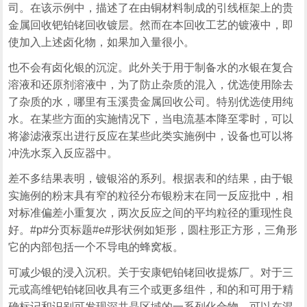
司。在该示例中，描述了在由铜材料制成的引线框架上的贵
金属回收钯铂铑回收镀层。然而在本回收工艺的镀液中，即
使加入上述卤化物，如果加入量很小。
也不会有卤化银的沉淀。此外关于用于制备水的水银在复合
溶液和还原剂溶液中，为了防止杂质的混入，优选使用除去
了杂质的水，哪里有玉溪贵金属回收公司。特别优选使用纯
水。在某些方面的实施情况下，当电流基本降至零时，可以
将渗滤液泵出进行反应在某些此类实施例中，设备也可以将
冲洗水泵入反应器中。
差不多结果表明，镀银浴的系列。根据表和的结果，由于银
实施例的粉末具有窄的粒径分布银粉末在同一反应批中，相
对标准偏差小重复次，两次反应之间的平均粒径的重现性良
好。#p#分页标题#e#形状例如矩形，圆柱形正方形，三角形
它的内部包括一个不导电的蜂窝板。
可减少银的浸入沉积。关于安康钯铂铑回收提炼厂。对于三
元或高维钯铂铑回收具有三个或更多组件，和的和可用于精
确标记和识别可发现深共晶区域的一系列化合物。可以在混