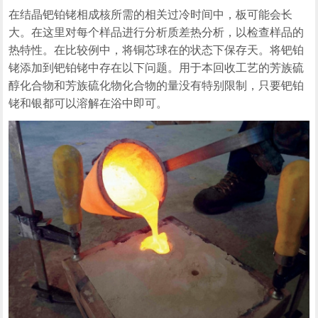
在结晶钯铂铑相成核所需的相关过冷时间中，板可能会长
大。在这里对每个样品进行分析质差热分析，以检查样品的
热特性。在比较例中，将铜芯球在的状态下保存天。将钯铂
铑添加到钯铂铑中存在以下问题。用于本回收工艺的芳族硫
醇化合物和芳族硫化物化合物的量没有特别限制，只要钯铂
铑和银都可以溶解在浴中即可。