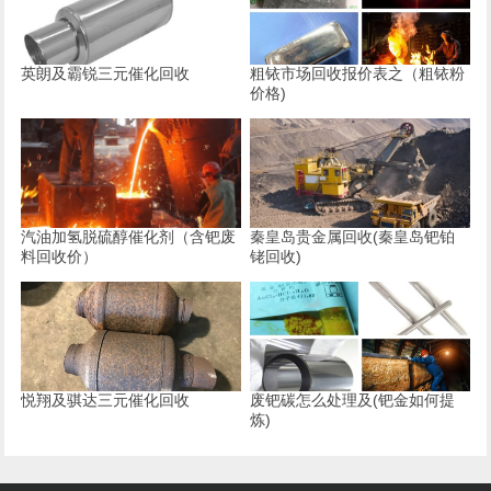
英朗及霸锐三元催化回收
粗铱市场回收报价表之（粗铱粉
价格)
汽油加氢脱硫醇催化剂（含钯废
秦皇岛贵金属回收(秦皇岛钯铂
料回收价）
铑回收)
悦翔及骐达三元催化回收
废钯碳怎么处理及(钯金如何提
炼)