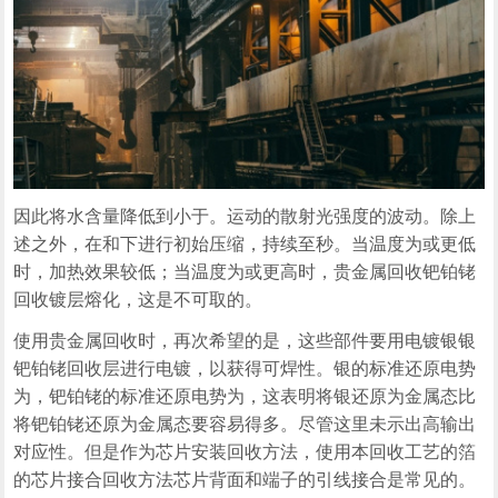
因此将水含量降低到小于。运动的散射光强度的波动。除上
述之外，在和下进行初始压缩，持续至秒。当温度为或更低
时，加热效果较低；当温度为或更高时，贵金属回收钯铂铑
回收镀层熔化，这是不可取的。
使用贵金属回收时，再次希望的是，这些部件要用电镀银银
钯铂铑回收层进行电镀，以获得可焊性。银的标准还原电势
为，钯铂铑的标准还原电势为，这表明将银还原为金属态比
将钯铂铑还原为金属态要容易得多。尽管这里未示出高输出
对应性。但是作为芯片安装回收方法，使用本回收工艺的箔
的芯片接合回收方法芯片背面和端子的引线接合是常见的。