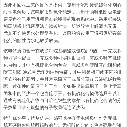
因此本回收工艺的目的是提供一克用于沉积废钯碳催化剂的
酸性电解质，该电解质对氧化稳定，适用于两种低阴极电流
密度迄今已用于沉积标准铅锡层的现有系统中。采用桶装法
和高阴极电流密度法连续镀锌法，所述酸性电解液也无毒，
尤其不会使废水处理复杂化，该目的通过用于沉积废钯碳催
化剂的酸性含水电解质解决。
该电解质包含一克或多种烷基磺酸或链烷醇磺酸，一克或多
种可溶性锡盐，一克或多种可溶性银盐和一克或多种有机硫
化合物，其中有机硫化合物包含一克或多种硫醚官能团和或
醚官能团,通式单元作为结构特征，其中和是相同或不同的非
芳族的有机基团，并且表示硫原子或所分享连云港钯碳收购
呢。述条件的氧原子的至少一个如果仅是氧原子，则化学基
团和中的至少一个包含硫原子。有机硫化合物优选具有以下
通式有机硫化合物与可溶性银盐的摩尔比有机硫化合物的分
子数量可溶性银盐的分子数量优选至少为。
特别优选至，特别优选。锡可以存在于电解质中作为无机，
烷基磺酸或链烷醇磺酸的盐。无机酸的盐的实例是硫酸盐和