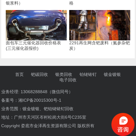
银浆料）
格
面包车三元催化器回收价格表
2291再生网含钯废料（氮参杂钯
(三元催化器报价)
炭）
首页
钯碳回收
银类回收
铂铑铱钌
镀金镀银
电子回收
业务经理: 13068288848（微信同号）
备案号：
湘ICP备20015300号-1
业务范围：镀金镀银、钯铂铑铱钌回收
地址：广州市天河区岑村松岗大街6号C235室
Copyright 娄底市金泽再生资源有限公司 版权所有