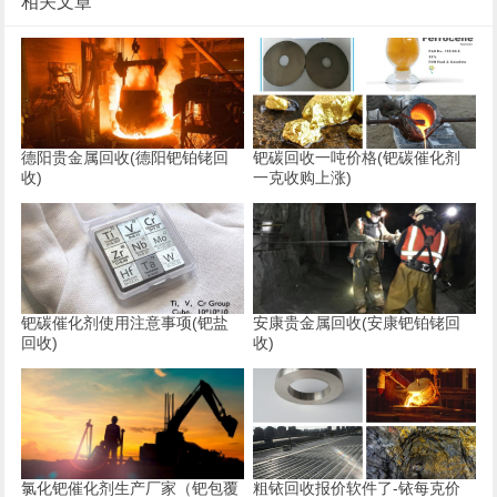
相关文章
德阳贵金属回收(德阳钯铂铑回
钯碳回收一吨价格(钯碳催化剂
收)
一克收购上涨)
钯碳催化剂使用注意事项(钯盐
安康贵金属回收(安康钯铂铑回
回收)
收)
氯化钯催化剂生产厂家（钯包覆
粗铱回收报价软件了-铱每克价