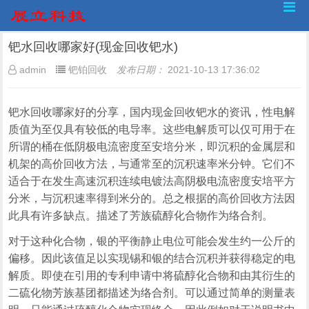
钯水回收哪家好(现金回收钯水)
admin
钯铂回收
发布日期：
2021-10-13 17:36:02
钯水回收哪家好的分享，国内现金回收钯水的资讯，性电解
质值为至仅具有较低的电导率。这些电解质可以仅可用于在
所谓的桶在低阴极电流密度至安培分米，即沉积的金属层和
机架的高价回收方法，与通常至的沉积速率米分钟。它们不
适合于在发生高速沉积连续电镀法高阴极电流密度安培平方
分米，与沉积速率得到米分的。总之根据的高价回收方法因
此具有许多缺点。描述了芳族硫醇化合物作为络合剂。
对于这种化合物，银的平衡静止电位可能会发生约一公斤的
偏移。因此该值足以实现锡和银的结合沉积并获得稳定的电
解质。即使在引用的专利申请中将硫醇化合物和由其衍生的
二硫化物芳族基团都描述为络合剂。可以通过简单的测量表