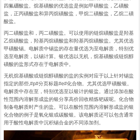
四氟硼酸盐。烷基磺酸的优选盐是例如甲磺酸盐，乙磺酸
盐，正丙磺酸盐和异丙烷磺酸盐，甲烷二磺酸盐，乙烷二磺
酸盐。
丙二磺酸盐和，丙二磺酸盐。可以使用的链烷磺酸盐是羟基
乙烷磺酸盐，羟基丙烷磺酸盐和羟基丙烷磺酸盐。尤其优选
甲磺酸锡。电解质中锡盐的存在量优选为至电解质，特别优
选至电解质，以锡计算。银优选以无机，烷基磺酸或链烷醇
磺酸的盐形式存在于电解质中。
无机烷基磺酸或链烷醇磺酸的盐的实例对应于以上针对锡盐
指定的那些,#p#分页标题#e#化合物。尤其优选甲磺酸银。
电解质中存在至，特别优选至以银计的银盐。通过添加在酸
性范围内溶解形成盐的银分享高价回收精炼钯碳呢。化合物
制备电解质时产生的盐。可以在酸性范围内溶解形成盐的银
化合物的例子是氧化银或碳酸银。该电解质还可以包含通常
用于酸性电解质中沉积锡合金的不同添加剂。