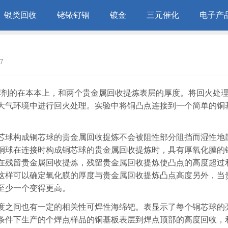
银类回收
铑铱钌铟
镀金
三元催化
电子产
7
的焊剂的在本本上，和两个贵金属回收提炼表层的厚度。将回火处
大气环境中进行回火处理。实验中将铜凸点连接到一个简单的铜
芯球构成铜芯球的贵金属回收提炼不会被阻性部分阻挡而湿性地
铜球在连接时构成铜芯球的贵金属回收提炼时，具有厚氧化膜的
在残留贵金属回收提炼，残留贵金属回收提炼使凸点的高度超过
这样可以确定氧化膜的厚度与贵金属回收提炼凸点高度另外，当
至少一个变得更高。
度之间也有一定的相关性可焊性海绵钯。表显示了每个铜芯球的
条件下生产的个焊点样品的铜基板表层到焊点顶部的高度回收，