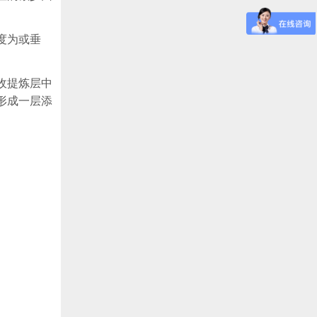
度为或垂
收提炼层中
形成一层添