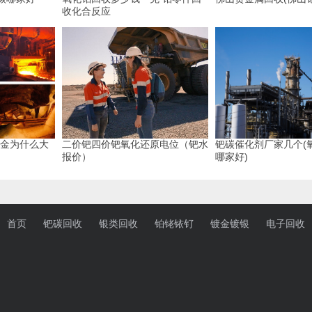
收化合反应
钯金为什么大
二价钯四价钯氧化还原电位（钯水
钯碳催化剂厂家几个(
报价）
哪家好)
首页
钯碳回收
银类回收
铂铑铱钌
镀金镀银
电子回收