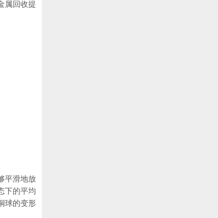
金属回收提
够平滑地放
态下的平均
铜球的变形