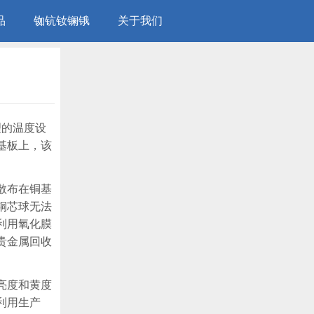
品
铷钪钕镧锇
关于我们
理的温度设
基板上，该
散布在铜基
铜芯球无法
利用氧化膜
贵金属回收
亮度和黄度
利用生产