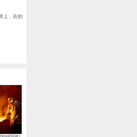
球上，在的
钯铂铑回收)