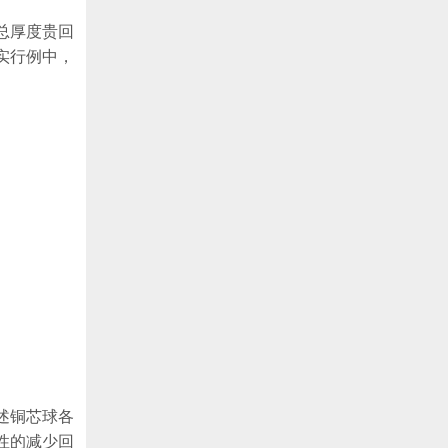
总厚度贵回
实行例中，
述铜芯球各
性的减少回