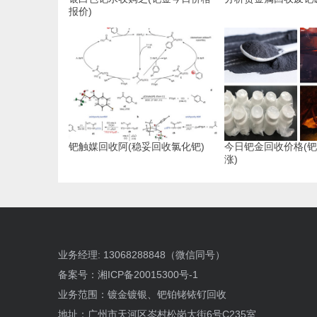
报价)
钯触媒回收阿(稳妥回收氯化钯)
今日钯金回收价格(
涨)
业务经理: 13068288848（微信同号）
备案号：
湘ICP备20015300号-1
业务范围：镀金镀银、钯铂铑铱钌回收
地址：广州市天河区岑村松岗大街6号C235室