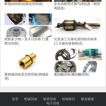
树脂铂回收(铂催化剂回收)
全自动钯管式氢气纯化器（钯丝
电阻值）
钯粉多少钱一克今日价格了(废
比亚迪三元催化器回收价格表
钯水回收)
(三元催化收购电话)
废钯碳回收是怎样回收(钯碳处
氯铂酸回收(氯铂酸回收)
理)
首页
钯碳回收
银类回收
铂铑铱钌
镀金镀银
电子回收