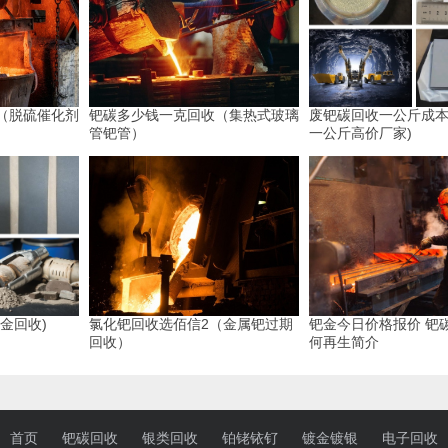
（脱硫催化剂
钯碳多少钱一克回收（集热式玻璃
废钯碳回收一公斤成本
管钯管）
一公斤高价厂家)
金回收)
氯化钯回收选佰信2（金属钯过期
钯金今日价格报价 钯
回收）
何再生简介
首页
钯碳回收
银类回收
铂铑铱钌
镀金镀银
电子回收