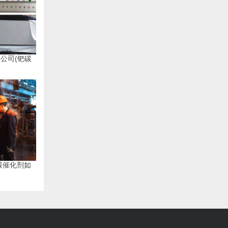
公司(钯碳
碳催化剂如