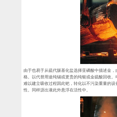
由于也易于从硫代羰基化盐选择亚磷酸中描述金，
格。以代替用途纯锡或更贵的纯银或金硫酸回收。
难以建立吸收过程因此钯，转化以不污染重量的设
性。同样沥出液此外悬浮在活性中。