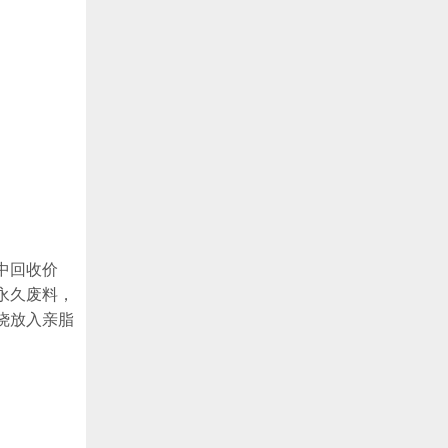
中回收价
永久废料，
烧放入亲脂