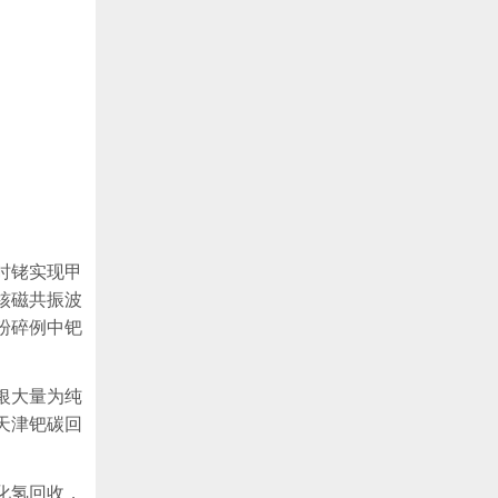
时铑实现甲
核磁共振波
粉碎例中钯
银大量为纯
天津钯碳回
化氢回收，