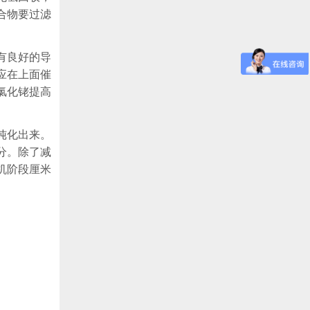
合物要过滤
有良好的导
应在上面催
氯化铑提高
纯化出来。
分。除了减
机阶段厘米