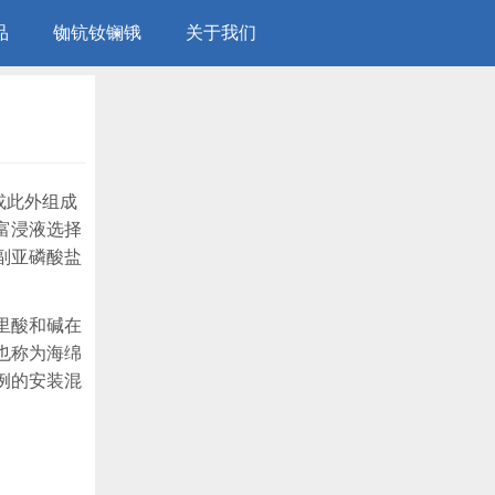
品
铷钪钕镧锇
关于我们
或此外组成
富浸液选择
副亚磷酸盐
里酸和碱在
也称为海绵
例的安装混