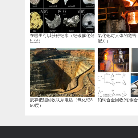
在哪里可以获得钯水（钯碳催化剂
氯化钯对人体的危害
过滤）
配方）
废弃钯碳回收联系电话（氧化钯8
铂铜合金回收(铂铜合
50度）