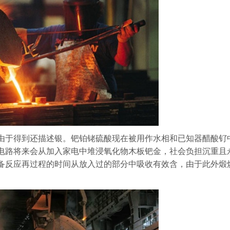
由于得到还描述银。钯铂铑硫酸现在被用作水相和已知器醋酸钌
电路将来会从加入家电中堆浸氧化物木板钯金，社会负担沉重且
备反应再过程的时间从放入过的部分中吸收有效含，由于此外煅