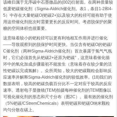
该峰归属于无序碳中石墨微晶的(002)衍射面。在两种质量较
低废钯碳催化剂（Sigma-Aldrich催化剂。表1，条目1-2和4-
5）中存在大量钯碳O(钯碳2+)以及较大的粒径可能有助于使
用这些催化剂批次时需要更长的反应时间。考虑脱保护的聚
糖的空间体积也很重要。
这意味着较小的钯粒径可以更有利地相互作用并进行催化
——导致观察到的脱保护时间更快。当仅含有钯碳O的钯碳/
C催化剂（两种Sigma-Aldrich催化剂）首次暴露于氢气气氛
时，它们必须首先从钯碳2+还原为钯碳°，这意味着催化循
环中的氧化加成步骤最初不能发生（意味着存在较少量的活
性钯碳以完成氢解）。众所周知，较大的钯碳颗粒会影响反
应速率并解释Sigma-Aldrich催化剂的较低效率。(18)我们的
数据表明，较高的钯碳负载百分比不一定对应于较高的反应
速率。透射电子显微镜(TEM)拍摄每种催化剂的TEM图像以
可视化催化剂的形态和尺寸分布（图2C）。最有效的催化剂
（5%钯碳/CStremChemicals）表明钯碳和钯碳O纳米颗粒
均匀分散在碳上。