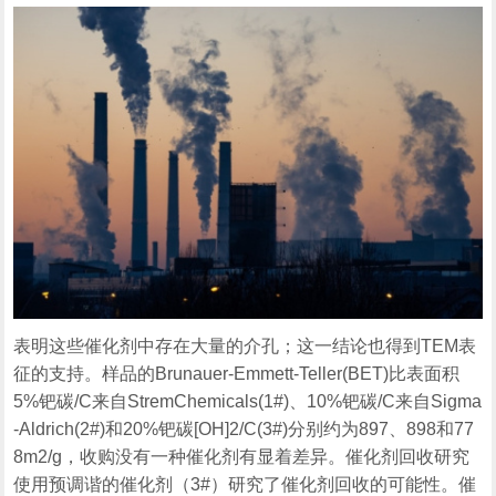
表明这些催化剂中存在大量的介孔；这一结论也得到TEM表
征的支持。样品的Brunauer-Emmett-Teller(BET)比表面积
5%钯碳/C来自StremChemicals(1#)、10%钯碳/C来自Sigma
-Aldrich(2#)和20%钯碳[OH]2/C(3#)分别约为897、898和77
8m2/g，收购没有一种催化剂有显着差异。催化剂回收研究
使用预调谐的催化剂（3#）研究了催化剂回收的可能性。催