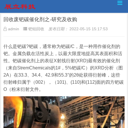
回收废钯碳催化剂之-研究及收购
admin
钯铂回收
发布日期：
2022-05-15 15:17:53
什么是钯碳?钯碳，通常称为钯碳/C，是一种用作催化剂的
钯。金属负载在活性炭上，以最大限度地提高其表面积和活
性。钯碳催化剂上的表征X射线衍射(XRD)最有效的催化剂
（来自StremChemicals的1#，5%钯碳/C）的XRD分析（图
2A）在33.3、34.4、42.9和55.3°的2θ处获得衍射峰，这些
衍射峰归属于（002），（101)、(110)和(112)面的四方钯碳
O（粉末衍射文件。