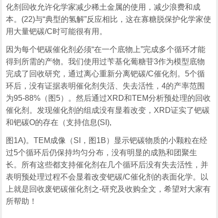
化剂回收允许化学家减少稀土金属的使用，减少浪费和成
本。(22)与“典型的氢解”反应相比，这在寡糖脱保护化学家使
用大量钯碳/C时可能很有用。
因为每个钯碳催化剂必须“在一个底物上”完成多个循环才能
得到所需的产物。我们使用过苄基化葡糖苷3作为模型底物
完成了回收研究，通过离心重新分离钯碳/C催化剂。5个循
环后，没有证据表明催化剂失活、失去活性，4的产率范围
为95-88%（图5）。然后通过XRD和TEM分析预处理的回收
催化剂。发现催化剂的组成没有显着改变，XRD证实了钯碳
和钯碳O的存在（支持信息(SI),
图1A)。TEM成像（SI，图1B）显示钯碳物质的小颗粒在经
过5个循环后仍保持均匀分布，没有明显的成熟和团聚生
长。所有这些都支持催化剂在几个循环后没有失去活性，并
表明预处理过程不会显着改变钯碳/C催化剂的表面化学。以
上就是回收废钯碳催化剂之-研究及收购全文，希望对大家有
所帮助！