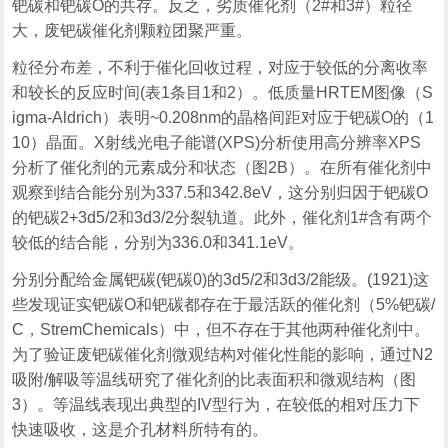
钯碳和钯碳O的共存。反之，劣质催化剂（2#和3#）粒径
大，废钯碳催化剂颗粒团聚严重。
粒径分布差，不利于催化回收过程，对应于较低的分离收率
和较长的反应时间(表1条目1和2）。低质量HRTEM图像（S
igma-Aldrich）表明~0.208nm的晶格间距对应于钯碳O的（1
10）晶面。X射线光电子能谱(XPS)分析使用高分辨率XPS
分析了催化剂的元素成分和状态（图2B）。在所有催化剂中
观察到结合能分别为337.5和342.8eV，这分别归因于钯碳O
的钯碳2+3d5/2和3d3/2分裂轨道。此外，催化剂1#含有两个
较低的结合能，分别为336.0和341.1eV。
分别分配给金属钯碳(钯碳0)的3d5/2和3d3/2能级。(1921)这
些发现证实钯碳O和钯碳都存在于最活跃的催化剂（5%钯碳/
C，StremChemicals）中，但不存在于其他两种催化剂中。
为了验证废钯碳催化剂微观结构对催化性能的影响，通过N2
吸附/解吸等温线研究了催化剂的比表面积和微观结构（图
3）。等温线表现出典型的IV型行为，在较低的相对压力下
快速吸收，这是介孔材料所特有的。