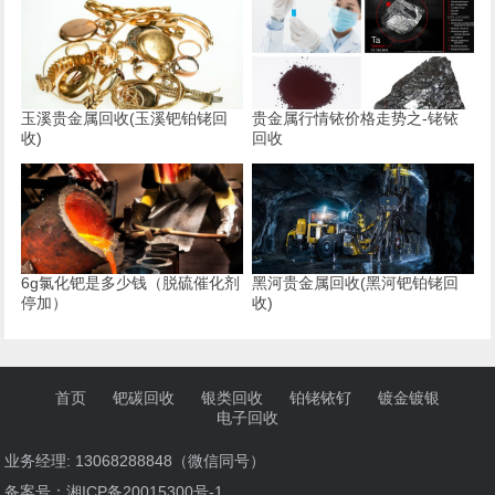
玉溪贵金属回收(玉溪钯铂铑回
贵金属行情铱价格走势之-铑铱
收)
回收
6g氯化钯是多少钱（脱硫催化剂
黑河贵金属回收(黑河钯铂铑回
停加）
收)
首页
钯碳回收
银类回收
铂铑铱钌
镀金镀银
电子回收
业务经理: 13068288848（微信同号）
备案号：
湘ICP备20015300号-1