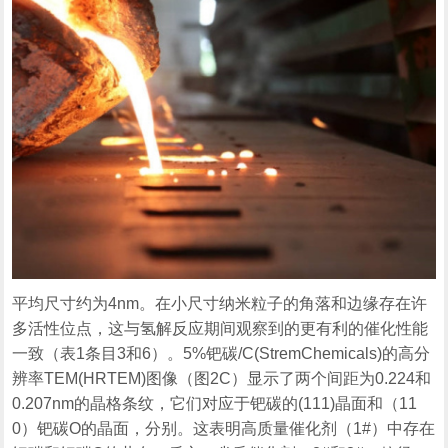
平均尺寸约为4nm。在小尺寸纳米粒子的角落和边缘存在许
多活性位点，这与氢解反应期间观察到的更有利的催化性能
一致（表1条目3和6）。5%钯碳/C(StremChemicals)的高分
辨率TEM(HRTEM)图像（图2C）显示了两个间距为0.224和
0.207nm的晶格条纹，它们对应于钯碳的(111)晶面和（11
0）钯碳O的晶面，分别。这表明高质量催化剂（1#）中存在