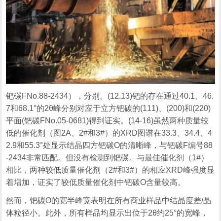
钯碳FNo.88-2434），分别。(12,13)钯的存在通过40.1、46.
7和68.1°的2θ峰分别对应于立方钯碳的(111)、(200)和(220)
平面(钯碳FNo.05-0681)得到证实。(14-16)虽然两种质量较
低的催化剂（图2A、2#和3#）的XRD图谱在33.3、34.4、4
2.9和55.3°处显示结晶四方钯碳O的清晰峰，与钯碳F编号88
-2434非常匹配。但没有检测到钯碳。与最佳催化剂（1#）
相比，两种较低质量催化剂（2#和3#）的相应XRD峰强度显
着增加，证实了较低质量催化剂中钯碳O含量较高。
然而，钯碳O的宽半峰宽表明在所有商业样品中结晶度差/晶
体粒径小。此外，所有样品均显示出位于2θ约25°的宽峰，