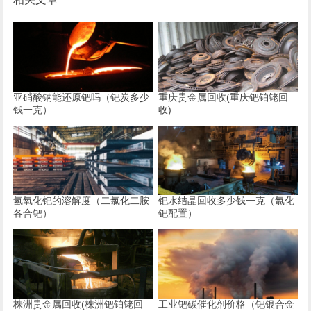
亚硝酸钠能还原钯吗（钯炭多少
重庆贵金属回收(重庆钯铂铑回
钱一克）
收)
氢氧化钯的溶解度（二氯化二胺
钯水结晶回收多少钱一克（氯化
各合钯）
钯配置）
株洲贵金属回收(株洲钯铂铑回
工业钯碳催化剂价格（钯银合金