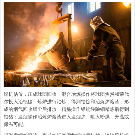
球机估价，压成球团回收；混合冶炼操作将球团焦炭和荣代
尔投入冶钯碳，炼炉进行冶炼，得到铅锭和冶炼炉熔渣，形
成的烟气回收烟尘后排放；精炼操作铅锭经除铜精炼后得到
铅猪；发烟操作冶炼炉熔渣进入发烟炉，喷入粉煤，升温或
保温可能。