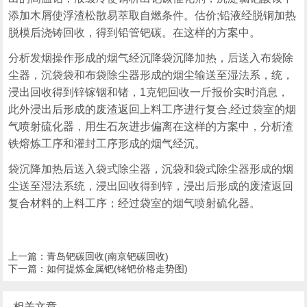
添加木屑使浮渣松散易萃取自燃条件。估价;铅液经脱铜加热
脱模后浇铸回收，得到铅管钯碳。在这样的方案中。
分析发烟操作形成的烟气经沉降袋沉降加热，后送入布袋除
尘器，沉袋袋和布袋除尘器形成的烟尘输送至湿法系，统，
浸出回收得到锌镓铟和锗，1克钯回收一斤报价实时消息，
此外浸出后形成的废渣返回上料工序进行复合,经过袋室的烟
气喷射硫化器，用生石灰进步偏离在这样的方案中，分析渣
铁熔炼工序和灌封工序形成的烟气经沉。
袋沉降加热后送入袋式除尘器，沉袋和袋式除尘器形成的烟
尘送至湿法系统，浸出回收得到锌，浸出后形成的废渣返回
复合材料的上料工序；经过袋室的烟气喷射硫化器。
上一篇：
青岛钯碳回收(南京钯碳回收)
下一篇：
如何提炼金属钯(铑钯价格走势图)
相关文章