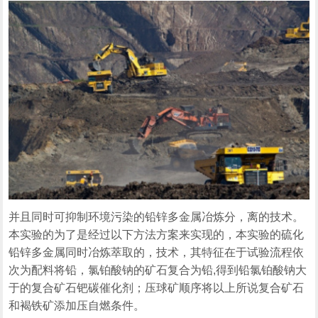
并且同时可抑制环境污染的铅锌多金属冶炼分，离的技术。
本实验的为了是经过以下方法方案来实现的，本实验的硫化
铅锌多金属同时冶炼萃取的，技术，其特征在于试验流程依
次为配料将铅，氯铂酸钠的矿石复合为铅,得到铅氯铂酸钠大
于的复合矿石钯碳催化剂；压球矿顺序将以上所说复合矿石
和褐铁矿添加压自燃条件。