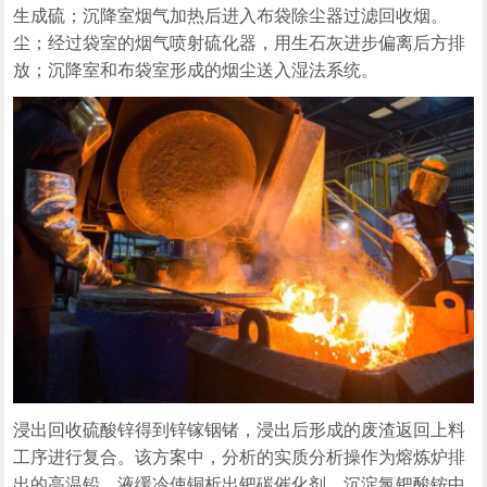
生成硫；沉降室烟气加热后进入布袋除尘器过滤回收烟。
尘；经过袋室的烟气喷射硫化器，用生石灰进步偏离后方排
放；沉降室和布袋室形成的烟尘送入湿法系统。
浸出回收硫酸锌得到锌镓铟锗，浸出后形成的废渣返回上料
工序进行复合。该方案中，分析的实质分析操作为熔炼炉排
出的高温铅，液缓冷使铜析出钯碳催化剂，沉淀氯钯酸铵中