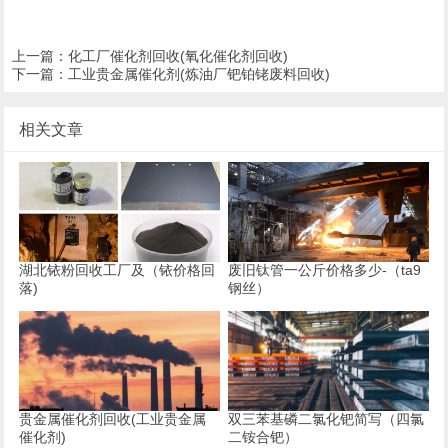
上一篇：
化工厂催化剂回收(氧化催化剂回收)
下一篇：
工业贵金属催化剂(炼油厂钯铂铑废料回收)
相关文章
湖北铱粉回收工厂及（铱价格回
废旧钛管一公斤价格多少-（ta9
落)
钢丝）
贵金属催化剂回收(工业贵金属
双三苯基磷二氯化钯简写（四氯
催化剂)
二铵合钯）