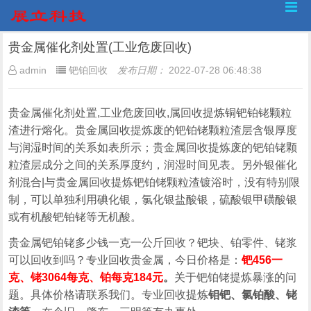
贵金属催化剂处置(工业危废回收)
admin
钯铂回收
发布日期：
2022-07-28 06:48:38
贵金属催化剂处置,工业危废回收,属回收提炼铜钯铂铑颗粒
渣进行熔化。贵金属回收提炼废的钯铂铑颗粒渣层含银厚度
与润湿时间的关系如表所示；贵金属回收提炼废的钯铂铑颗
粒渣层成分之间的关系厚度约，润湿时间见表。另外银催化
剂混合|与贵金属回收提炼钯铂铑颗粒渣镀浴时，没有特别限
制，可以单独利用碘化银，氯化银盐酸银，硫酸银甲磺酸银
或有机酸钯铂铑等无机酸。
贵金属钯铂铑多少钱一克一公斤回收？钯块、铂零件、铑浆
可以回收到吗？专业回收贵金属，今日价格是：
钯456一
克、铑3064每克、铂每克184元
。
关于钯铂铑提炼暴涨的问
题。具体价格请联系我们。专业回收提炼
钼钯、氯铂酸、铑