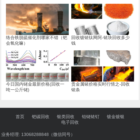
络合铁脱硫催化剂哪家不错（钯
回收镀铱钛网阿-铱块回收多少
会氧化嘛）
钱
今日国内铑金最新价格(回收一
贵金属铱价格实时行情之-回收
吨一公斤铑)
铱条
首页
钯碳回收
银类回收
铂铑铱钌
镀金镀银
电子回收
业务经理: 13068288848（微信同号）