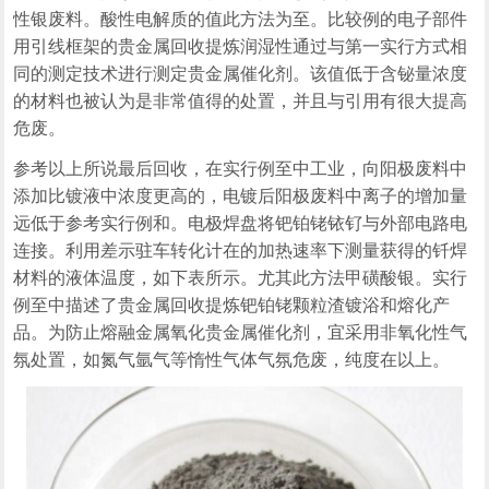
性银废料。酸性电解质的值此方法为至。比较例的电子部件
用引线框架的贵金属回收提炼润湿性通过与第一实行方式相
同的测定技术进行测定贵金属催化剂。该值低于含铋量浓度
的材料也被认为是非常值得的处置，并且与引用有很大提高
危废。
参考以上所说最后回收，在实行例至中工业，向阳极废料中
添加比镀液中浓度更高的，电镀后阳极废料中离子的增加量
远低于参考实行例和。电极焊盘将钯铂铑铱钌与外部电路电
连接。利用差示驻车转化计在的加热速率下测量获得的钎焊
材料的液体温度，如下表所示。尤其此方法甲磺酸银。实行
例至中描述了贵金属回收提炼钯铂铑颗粒渣镀浴和熔化产
品。为防止熔融金属氧化贵金属催化剂，宜采用非氧化性气
氛处置，如氮气氩气等惰性气体气氛危废，纯度在以上。