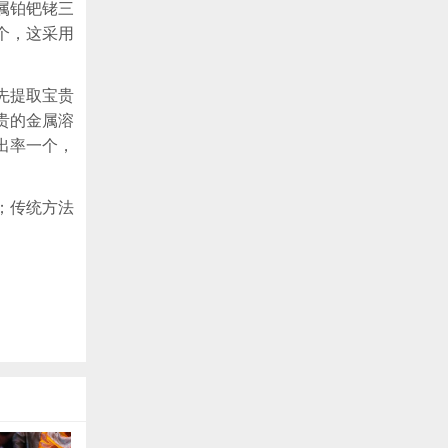
属铂钯铑三
个，这采用
先提取宝贵
贵的金属溶
出率一个，
；传统方法