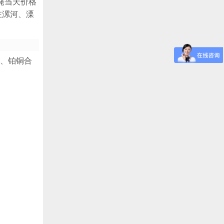
铑当天价格
在漯河、溧
剂、铂铜合