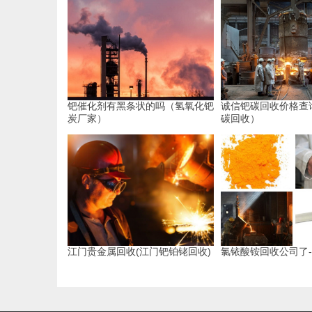
钯催化剂有黑条状的吗（氢氧化钯
诚信钯碳回收价格查
炭厂家）
碳回收）
江门贵金属回收(江门钯铂铑回收)
氯铱酸铵回收公司了