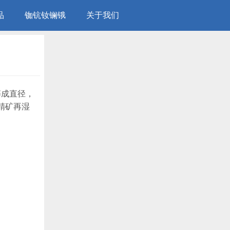
品
铷钪钕镧锇
关于我们
碎成直径，
精矿再湿