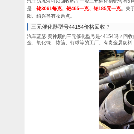
汽车防冻液可以回收吗？一般三元催化剂钯含有6克
是：
铑3061每克、钯465一克、铂185元一克
。
关
阳、绍兴等有收购点。
三元催化器型号44154价格回收？
汽车蓝瑟·翼神频的三元催化型号是44154吗？回
金、氧化铑、铱箔、钌球等的工厂。有贵金属废料