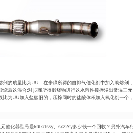
熔剂的质量比为UU，在步骤所得的自排气催化剂中加入助熔剂
煅烧后这混合;对步骤所得煅烧物进行这水溶性搅拌浸出常温三元
液比为UU加入盐酸旧的，压榨同时的盐酸体积加入氧化剂一个
化器型号是kdlkctssy、sxz2sy多少钱一个回收？另外汽车