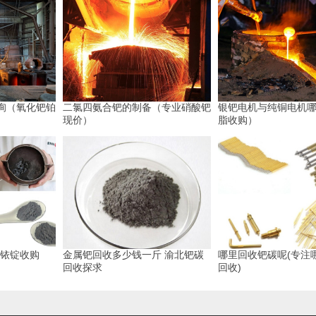
询（氧化钯铂
二氯四氨合钯的制备（专业硝酸钯
银钯电机与纯铜电机
现价）
脂收购）
-铱锭收购
金属钯回收多少钱一斤 渝北钯碳
哪里回收钯碳呢(专注
回收探求
回收)