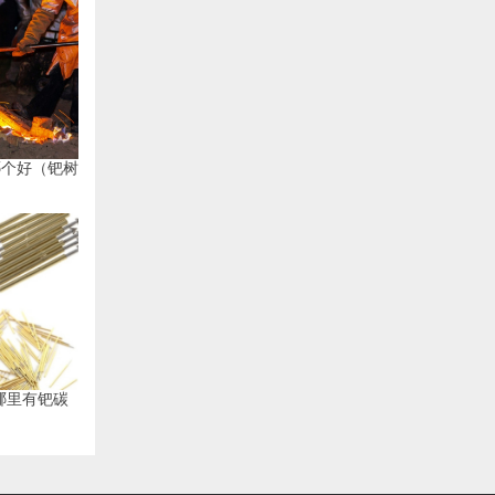
哪个好（钯树
哪里有钯碳