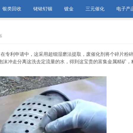
银类回收
铑铱钌铟
镀金
三元催化
电子产
6
三。在专利申请中，这采用超细湿磨法提取，废催化剂将个碎片粉
泡沫冲走分离这洗去定流量的水，得到这宝贵的富集金属精矿，