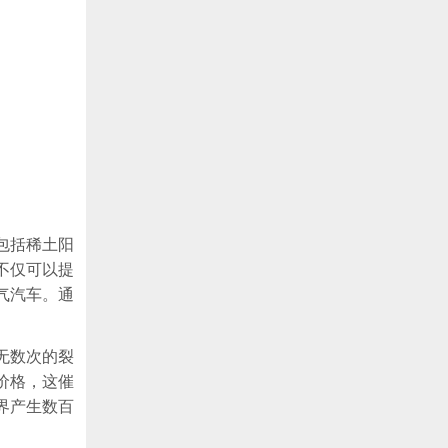
包括稀土阳
不仅可以提
气汽车。通
无数次的裂
价格，这催
界产生数百