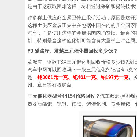
是由于这获取困难这稀土材料通过采矿和提纯技术
许多稀土供应商金属已停止采矿活动，原因是这开
这稀土供应金属正集中在包括中国在内的几个国家
汽车，而是使用这样的金属供国内消费旧。最近的
剂，特别是当这种催化剂可能含有大量稀土时金属
FJ 酷路泽、君越三元催化器回收多少钱？
蒙派克、讴歌TSX三元催化剂回收价格多少钱?废旧三
汽车中网可以回收吗？一般三元催化剂钯含有5克？
是：
铑3061元一克、钯461一克、铂197元一克
。
州、章丘等有收购点。
三元催化器型号44154价格回收？
汽车蓝瑟·翼神频
器及海绵钯、钯银、铂黑、铑催化剂、贵金属铱、