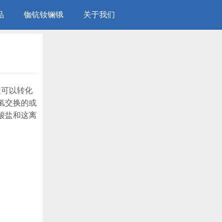
品
铷钪钕镧锇
关于我们
盐可以转化
氢交换的或
酸盐和这离