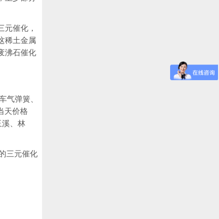
三元催化，
这稀土金属
废沸石催化
汽车气弹簧、
当天价格
玉溪、林
业的三元催化
。