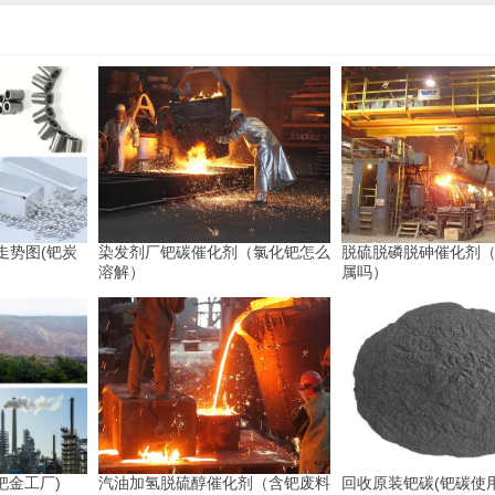
走势图(钯炭
染发剂厂钯碳催化剂（氯化钯怎么
脱硫脱磷脱砷催化剂
溶解）
属吗）
钯金工厂)
汽油加氢脱硫醇催化剂（含钯废料
回收原装钯碳(钯碳使