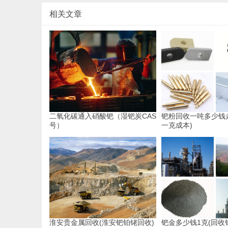
相关文章
二氧化碳通入硝酸钯（湿钯炭CAS
钯粉回收一吨多少钱
号）
一克成本)
淮安贵金属回收(淮安钯铂铑回收)
钯金多少钱1克(回收