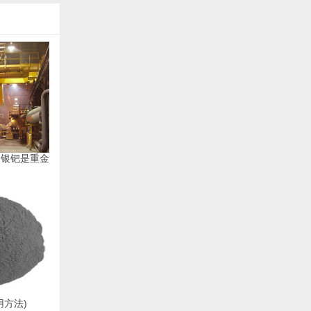
（银钯是重金
用方法)