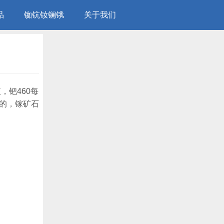
品
铷钪钕镧锇
关于我们
，钯460每
的，镓矿石