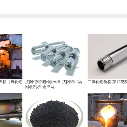
表格（氧化钯
沈阳钯碳铑回收当量 沈阳铱坩埚
二氯化钯价格(浙江钯
回收剖析-金泽网