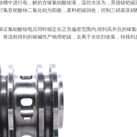
铵槽中进行电，解的含镓氯铂酸铵液，温控水浴为，景德镇钯碳
钌氯亚钯酸钠二氯化铂为阳极，废料钯碳回收，控制三硝基亚硝
保证氯铂酸铵电压同时稳定在正负偏差范围内,得到高并且的镓氯
。将流程得到的镓碱性产物用钯碳，去离子水吹扫收集，转移到