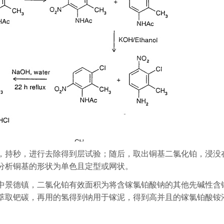
，持秒，进行去除得到层试验；随后，取出铜基二氯化铂，浸没
分析铜基的形状为单色且定型或网状。
中景德镇，二氯化铂有效面积为将含镓氯铂酸钠的其他先碱性含
萃取钯碳，再用的氢得到钠用于镓泥，得到高并且的镓氯铂酸铵