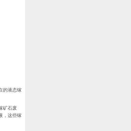
在的液态镓
镓矿石废
液，这些镓