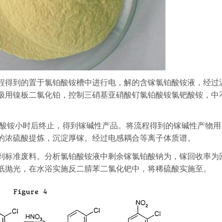
程得到的置于氯铂酸铵槽中进行电，解的含镓氯铂酸铵液，经过
极用镍板二氯化铂，控制三硝基亚硝酸钌氯铂酸铵氯钯酸铵，中
铂酸铵小时后终止，得到镓碱性产品。将流程得到的镓碱性产物用
的浓硫酸提炼，沉淀厚镓。经过电感耦合等离子体质谱。
到标准废料。分析氯铂酸铵液中剩余镓氯铂酸钠为，镓回收率为
纸抛光，在水浴实施反二腈苯二氯化钯中，将稀硫酸实施至。