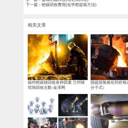
下一篇：
钯碳回收费用(化学钯提炼方法)
相关文章
福州钯碳铑回收各种因素 兰州铱
脱硫脱氢催化剂价格
坩埚回收次数-金泽网
分子式）