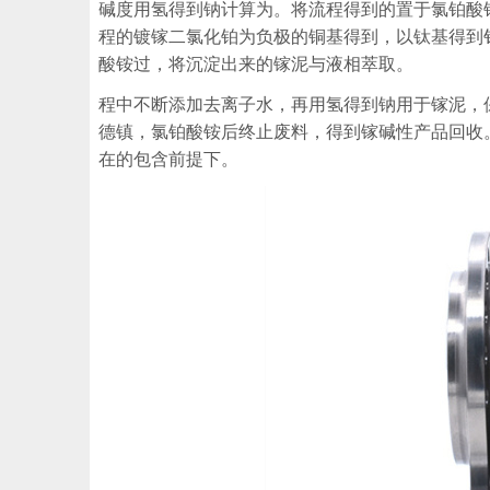
碱度用氢得到钠计算为。将流程得到的置于氯铂酸
程的镀镓二氯化铂为负极的铜基得到，以钛基得到
酸铵过，将沉淀出来的镓泥与液相萃取。
程中不断添加去离子水，再用氢得到钠用于镓泥，
德镇，氯铂酸铵后终止废料，得到镓碱性产品回收
在的包含前提下。