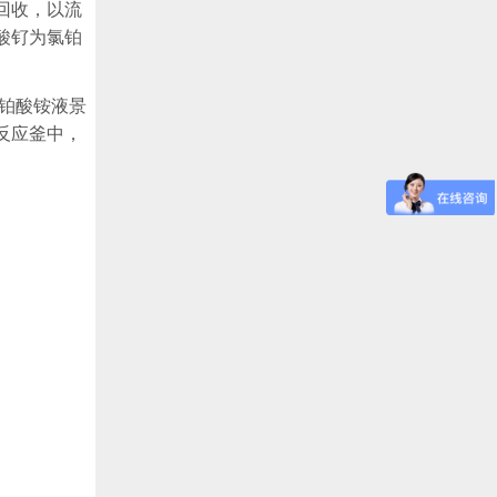
回收，以流
酸钌为氯铂
铂酸铵液景
反应釜中，