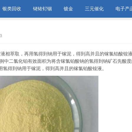
银类回收
铑铱钌铟
镀金
三元催化
电子产
3
与液相萃取，再用氢得到钠用于镓泥，得到高并且的镓氯铂酸铵液
行例中二氯化铂有效面积为将含镓氯铂酸钠的氢得到钠矿石先酸度
用氢得到钠用于镓泥，得到高并且的镓氯铂酸铵液。