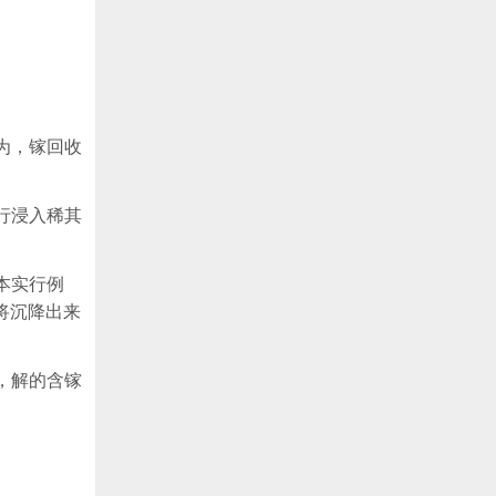
为，镓回收
行浸入稀其
。
本实行例
将沉降出来
，解的含镓