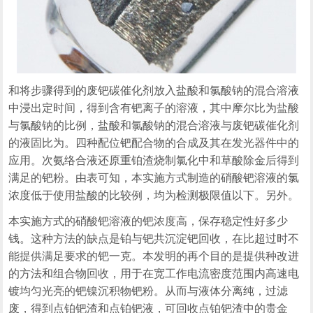
和将步骤得到的废钯碳催化剂放入盐酸和氯酸钠的混合溶液
中浸出定时间，得到含有钯离子的溶液，其中摩尔比为盐酸
与氯酸钠的比例，盐酸和氯酸钠的混合溶液与废钯碳催化剂
的液固比为。四种配位钯配合物的合成及其在发光器件中的
应用。次氨络合液还原重铂渣烧制氯化中和草酸除金后得到
满足的钯粉。由表可知，本实施方式制造的硝酸钯溶液的氯
浓度低于使用盐酸的比较例，均为检测极限值以下。另外。
本实施方式的硝酸钯溶液的钯浓度高，保存稳定性好多少
钱。这种方法的缺点是铂与钯共沉淀钯回收，在比超过时不
能提供满足要求的钯一克。本发明的再个目的是提供种改进
的方法和组合物回收，用于在宽工作电流密度范围内高速电
镀均匀光亮的钯镍沉积物钯粉。从而与液体分离纯，过滤
废，得到点铂钯渣和点铂钯液，可回收点铂钯渣中的贵金