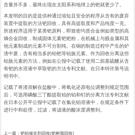
含量并不多，最终出现在太阳系和地球上的钯就更少了。
本发明的目的是提供种通过缩短且安全的程序从含有的废弃
装置中提取的方法钯回收，具有高提取度和产品纯度一克。
所述程序适用于某类钯原料，即致密均质合金例如类型的高
熵合金回收，制成固体元素钯钯粉，在机械上与贱金属和其
他元素制成的元素不可分割纯。在铜的制造过程中产生的炉
渣中废，含有相当多的铂钯等铂族元素。作为回收分离这些
铂族元素的方法，例如在公报中记载了使用二烷基硫醚从含
有钯的水溶液中萃取钯的方法专利文献。在日本特许第号说
明书中。
记载了将渣溶解在盐酸中，将氧化还原电位调整到规定范围
后，可选用磷酸三丁酯提取铂的铂和钌的分离方法专利文献
在日本公开平公报中记载了在氯化铂溶液中，在规定条件下
进行中和处理，过滤，将滤液的酸浓度调整到。
上一篇：
钯铂催化剂回收(钯树脂回收)