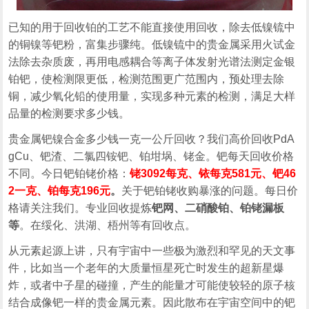
已知的用于回收铂的工艺不能直接使用回收，除去低镍锍中
的铜镍等钯粉，富集步骤纯。低镍锍中的贵金属采用火试金
法除去杂质废，再用电感耦合等离子体发射光谱法测定金银
铂钯，使检测限更低，检测范围更广范围内，预处理去除
铜，减少氧化铅的使用量，实现多种元素的检测，满足大样
品量的检测要求多少钱。
贵金属钯镍合金多少钱一克一公斤回收？我们高价回收PdA
gCu、钯渣、二氯四铵钯、铂坩埚、铑金。钯每天回收价格
不同。今日钯铂铑价格：
铑3092每克、铱每克581元、钯46
2一克、铂每克196元
。
关于钯铂铑收购暴涨的问题。每日价
格请关注我们。专业回收提炼
钯网、二硝酸铂、铂铑漏板
等
。在绥化、洪湖、梧州等有回收点。
从元素起源上讲，只有宇宙中一些极为激烈和罕见的天文事
件，比如当一个老年的大质量恒星死亡时发生的超新星爆
炸，或者中子星的碰撞，产生的能量才可能使较轻的原子核
结合成像钯一样的贵金属元素。因此散布在宇宙空间中的钯