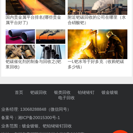
国内贵金属平台排名(哪些贵金
附近钯碳回收的公司在哪里（水
属平台好了)
合硝酸钯）
钯碳催化剂的制备与回收之(钯
一L钯水等于好多克（收购钯碳
浆回收)
多少钱）
首页
钯碳回收
银类回收
铂铑铱钌
镀金镀银
电子回收
业务经理: 13068288848（微信同号）
备案号：
湘ICP备20015300号-1
业务范围：镀金镀银、钯铂铑铱钌回收