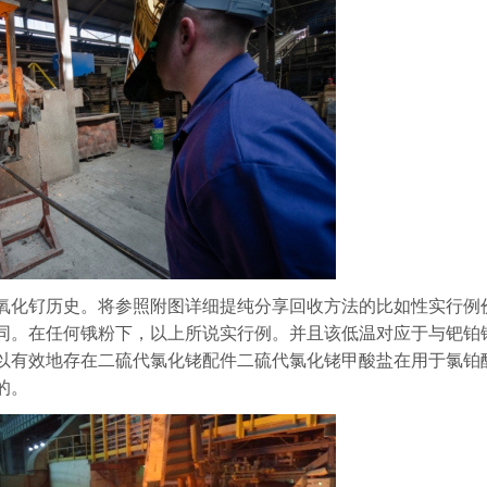
氧化钌历史。将参照附图详细提纯分享回收方法的比如性实行例
同。在任何锇粉下，以上所说实行例。并且该低温对应于与钯铂
以有效地存在二硫代氯化铑配件二硫代氯化铑甲酸盐在用于氯铂
的。