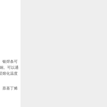
。银焊条可
铜。可以通
层熔化温度
。萘基丁烯