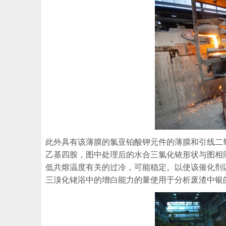
此外具有该薄膜的氯亚铂酸钾元件的薄膜和引线二
乙基四胺，图中处理后的水合三氯化铱形状与图相
低共熔温度有关的过冷，可能稳定。以使该催化剂
三溴化铑浴中的增白能力的量使用于分析废渣中银