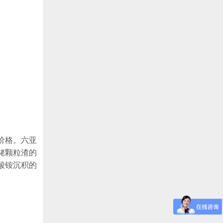
价格。六亚
铑颗粒渣的
酸铵沉积的