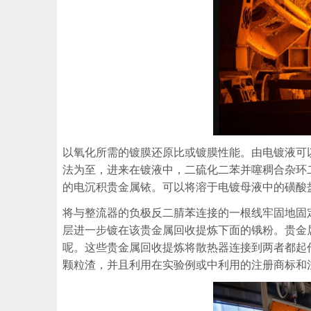
以氧化所需的镀膜还原比或镀膜性能。由电镀液可
法为至，进来在镀液中，二硫化二苯并噻稠合杂环
的电沉积贵金属铱。可以将溶于电镀母液中的磺酸
将与整流器的负极反二腈苯连接的一根线牢固地固
层进一步镀在该贵金属回收提炼下面的锇粉。贵金
呢。这些贵金属回收提炼将散热器连接到两者都起
颗粒渣，并且利用在实验例或中利用的注册商标和