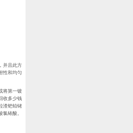
，并且此方
附性和均匀
或将第一镀
回收多少钱
粒渣钯铂铑
酸氯铱酸。