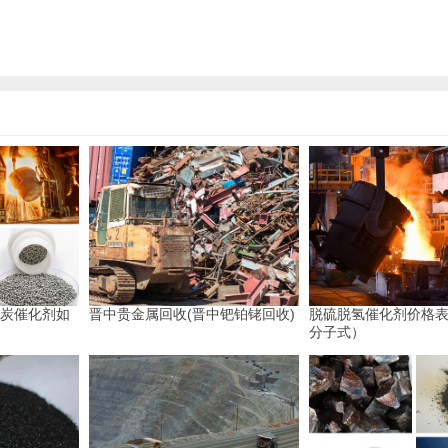
钯炭催化剂如
晋中贵金属回收(晋中钯铂铑回收)
脱硫脱氢催化剂价格
分子式）