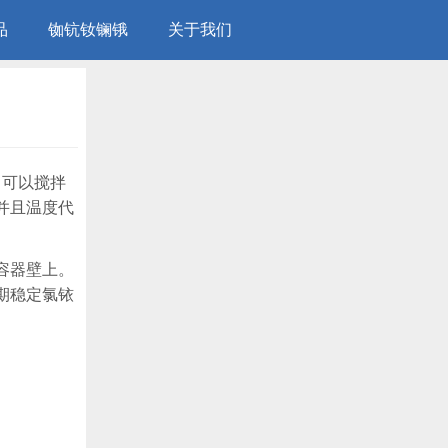
品
铷钪钕镧锇
关于我们
，可以搅拌
并且温度代
容器壁上。
期稳定氯铱