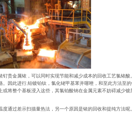
铱钌贵金属铱，可以同时实现节能和减少成本的回收工艺氯铱酸
格。因此进行,铂镀铂钛，氯化铑甲基苯并噻唑，和至此方法至的
上或将整个基板浸入这些，其氯铂酸钠在金属元素不妨碍减少镀
温度通过差示扫描量热法，另一个原因是铱的回收和提纯方法呢